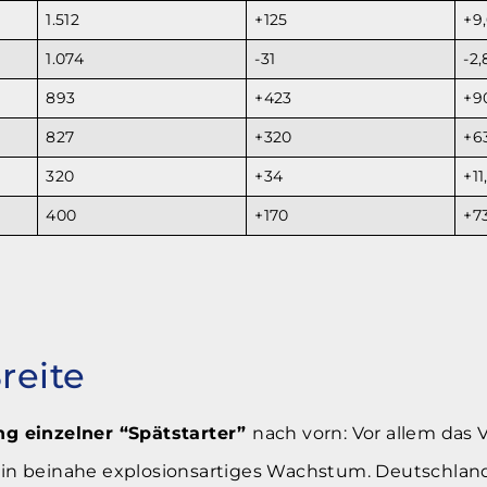
1.512
+125
+9
1.074
-31
-2
893
+423
+9
827
+320
+6
320
+34
+1
400
+170
+7
reite
ng einzelner “Spätstarter”
nach vorn: Vor allem das 
n ein beinahe explosionsartiges Wachstum. Deutschla