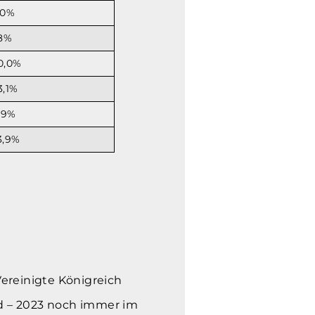
,0%
,8%
0,0%
3,1%
1,9%
3,9%
Vereinigte Königreich
nd – 2023 noch immer im