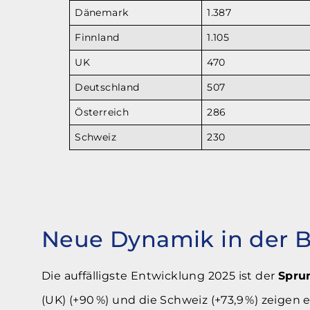
Dänemark
1.387
Finnland
1.105
UK
470
Deutschland
507
Österreich
286
Schweiz
230
Neue Dynamik in der B
Die auffälligste Entwicklung 2025 ist der
Spru
(UK) (+90 %) und die Schweiz (+73,9 %) zeige