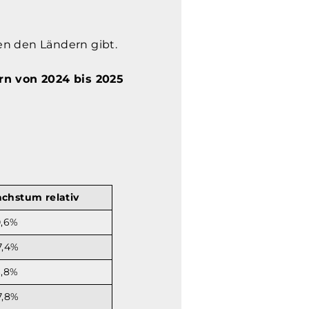
en den Ländern gibt.
rn von 2024 bis 2025
chstum relativ
0,6%
7,4%
6,8%
7,8%