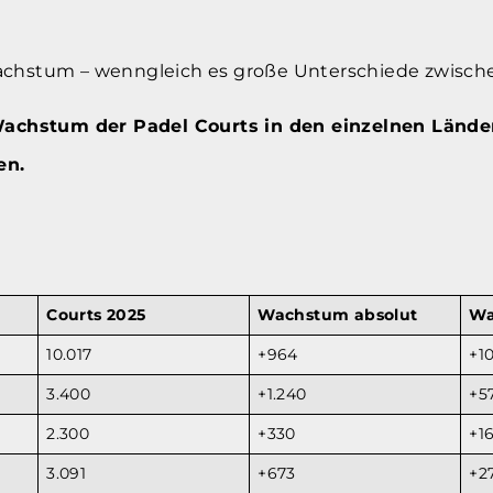
Wachstum – wenngleich es große Unterschiede zwisch
achstum der Padel Courts in den einzelnen Lände
en.
Courts 2025
Wachstum absolut
Wa
10.017
+964
+1
3.400
+1.240
+5
2.300
+330
+1
3.091
+673
+2