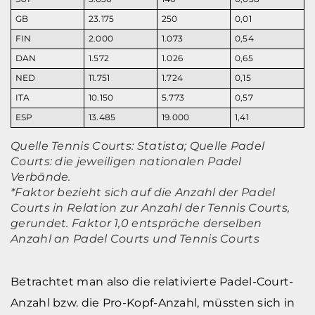
GB
23.175
250
0,01
FIN
2.000
1.073
0,54
DAN
1.572
1.026
0,65
NED
11.751
1.724
0,15
ITA
10.150
5.773
0,57
ESP
13.485
19.000
1,41
Quelle Tennis Courts: Statista; Quelle Padel
Courts: die jeweiligen nationalen Padel
Verbände.
*Faktor bezieht sich auf die Anzahl der Padel
Courts in Relation zur Anzahl der Tennis Courts,
gerundet. Faktor 1,0 entspräche derselben
Anzahl an Padel Courts und Tennis Courts
Betrachtet man also die relativierte Padel-Court-
Anzahl bzw. die Pro-Kopf-Anzahl, müssten sich in